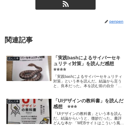
penpen
関連記事
「実践bashによるサイバーセキ
読んだ本
ュリティ対策」を読んだ感想
⭐⭐⭐⭐
「実践bashによるサイバーセキュリティ
対策」という本を読んだ。結論から言う
と、良本だった。本を読む前の自分「ど
ういう人がこの本を読んだのか」が気に
なる人もいると思うので、書いておきま
す。 Linuxについて少しかじったことがあ
「UIデザインの教科書」を読んだ
読んだ本
るレベル メ...
感想 ⭐⭐⭐
「UIデザインの教科書」という本を読ん
だ。結論からいうと、微妙だった。書評
どんな本か 「WEBサイトはこういう風に
するとUIが使いやすくなるよ」を中心に