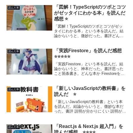
紹介している本思った点 最初から最後ま
で「ふーん。で？」って感じだった よく
「図解！TypeScriptのツボとコツ
読んだ本
考えれば分か...
がゼッタイにわかる本」を読んだ
感想 ⭐
「図解！TypeScriptのツボとコツがゼッ
タイにわかる本」という本を読んだ。結
論からいうと、微妙だった。書評どんな
本か TypeScriptのことをすごく浅く学べ
る本読者想定 たぶん「プログラミングや
ったことないです」みたいな人読むの
「実践Firestore」を読んだ感想
読んだ本
に...
⭐⭐⭐⭐⭐
「実践Firestore」という本を読んだ。結
論からいうと、神本だった。書評思った
こと箇条書き。どんな本か Firestoreを中
心に、Firebaseをざっくり学べる本読者
想定 たぶん「WEBエンジニア経験1年以
上あります。RDSを使った...
「新しいJavaScriptの教科書」を
読んだ本
読んだ ⭐
「新しいJavaScriptの教科書」という本
を読んだ。結論からいうと、微妙な本だ
った。書評 説明が分かりにくい 説明がた
りない いきなりよく分からない単語を出
したかと思えば、その単語の説明もない
し、なぜその単語を出したかの説明もな
「React.js & Next.js 超入門」を
読んだ本
いので、...
読んだ感想 ⭐⭐⭐⭐