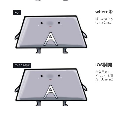
where
SQL
以下の違いが
つ）# 1insert 
iOS開
モバイル開発
自分用メモ。D
イルの中を
た。/Users/ユ