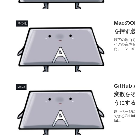
Macの
その他
を押す
以下の理由で
イクの音声も
た。エンコの設
GitH
Linux
変数を
うにす
以下ページに
できるGitHub A
lat...