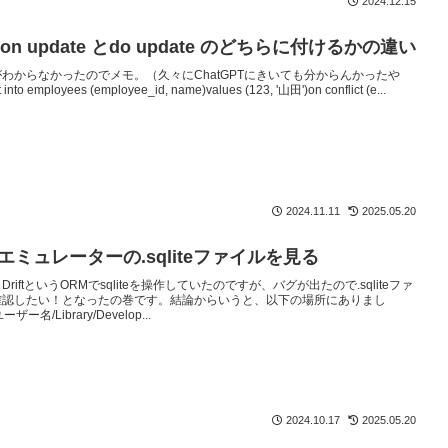
2024.12.15
をon update とdo update のどちらに付けるかの違い
わからなかったのでメモ。（久々にChatGPTにきいても分からんかったや
into employees (employee_id, name)values (123, '山田')on conflict (e...
2024.11.11
2025.05.20
発エミュレーターの.sqliteファイルを見る
riftというORMでsqliteを操作していたのですが、バグが出たので.sqliteファ
確認したい！となったの巻です。結論からいうと、以下の場所にありまし
ーザー名/Library/Develop...
2024.10.17
2025.05.20