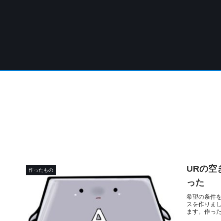
URの
作ったもの
った
希望の条件
スを作りまし
ます。作った