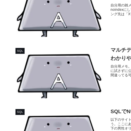
自分用の雑
noinde
ング先は「X
マルチテナ
SQL
わかり
自分用メモ
に試さずに
間違ってる可
SQLで
SQL
以下のサイト
う。ここに
下の男性オリ