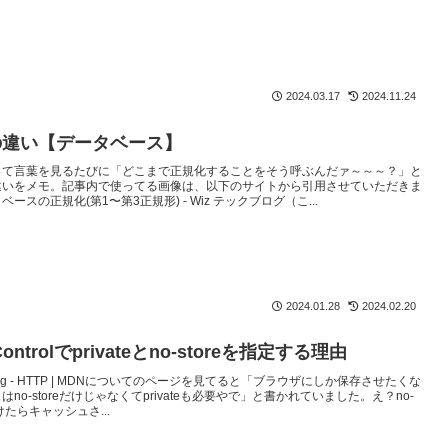
2024.03.17
2024.11.24
の違い【データベース】
って言葉を見るたびに「どこまで正規化することをそう呼ぶんだァ～～～？」と
違いをメモ。記事内で使ってる画像は、以下のサイトから引用させていただきま
ースの正規化(第1〜第3正規形) - Wiz テックブログ（こ...
2024.01.28
2024.02.20
Controlでprivateとno-storeを指定する理由
ching - HTTP | MDNについてのページを見てると「ブラウザにしか保存させたくな
no-storeだけじゃなくてprivateも必要やで」と書かれていました。え？no-
付けたらキャッシュさ...