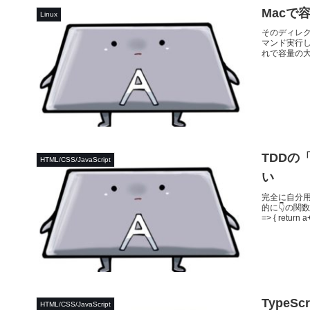
Macで
Linux
そのディレク
マンド実行します
れで容量の大
TDDの
HTML/CSS/JavaScript
い
完全に自分
的に👇の関数を
=> { return 
Type
HTML/CSS/JavaScript