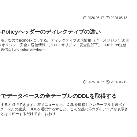
2026.05.17
2026.05.18
rer-Policyヘッダーのディレクティブの違い
モ。なのでnoindexにしてる。ディレクティブ送信情報 （同一オリジン）送信
スオリジン・安全）送信情報 （クロスオリジン・安全性低下）no-referrer送信
しno-referrer-when-...
2025.04.27
2026.06.15
verでデータベースの全テーブルのDDLを取得する
すると取得できます。左メニューから、DDLを取得したいテーブルを選択す
リック→SQLの生成→DDLを選択するすると、こんな感じ👇️のダイアログが表示さ
あとはコピーするだけです。おわり