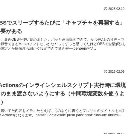
2025.02.10
OBSでスリープするたびに「キャプチャを再開する」
必要がある
、最近OBSを使い始めました。パッと画面録画できて、かつPC上の音声＋マ
録音できるMacのソフトないかな〜ってずっと思ってたけどOBSで全部解決し
定とか解像度も細かく設定できて良き😀— penpen@ソ...
2025.02.09
ub Actionsのインラインシェルスクリプト実行時に環境
そのまま渡さないようにする（中間環境変数を使うよ
る）
書いてた内容をメモ。たとえば、👇️のように書くとプルリクのタイトルを出力
ctionsになります。name: Contextson: push jobs: print: runs-on: ubuntu-