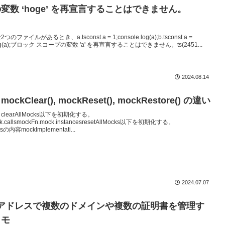
変数 ‘hoge’ を再宣言することはできません。
ファイルがあるとき、a.tsconst a = 1;console.log(a);b.tsconst a =
e.log(a);ブロック スコープの変数 'a' を再宣言することはできません。ts(2451...
2024.08.14
ockClear(), mockReset(), mockRestore() の違い
learAllMocks以下を初期化する。
k.callsmockFn.mock.instancesresetAllMocks以下を初期化する。
ksの内容mockImplementati...
2024.07.07
Pアドレスで複数のドメインや複数の証明書を管理す
メモ