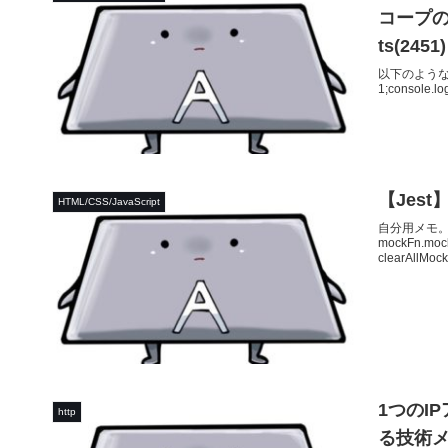
コープの
ts(2451)
以下のような2つの
1;consol
【Jest】m
HTML/CSS/JavaScript
自分用メモ。c
mockFn.moc
clearAllMoc
1つのI
http
る技術