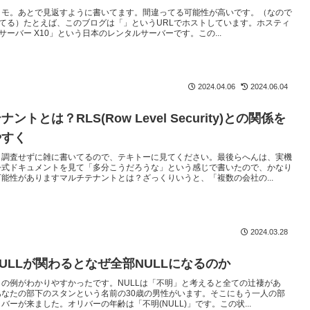
メモ。あとで見返すように書いてます。間違ってる可能性が高いです。（なので
xにしてる）たとえば、このブログは「」というURLでホストしています。ホスティ
サーバー X10」という日本のレンタルサーバーです。この...
2024.04.06
2024.06.04
ントとは？RLS(Row Level Security)との関係を
やすく
。調査せずに雑に書いてるので、テキトーに見てください。最後らへんは、実機
公式ドキュメントを見て「多分こうだろうな」という感じで書いたので、かなり
能性がありますマルチテナントとは？ざっくりいうと、「複数の会社の...
2024.03.28
NULLが関わるとなぜ全部NULLになるのか
の例がわかりやすかったです。NULLは「不明」と考えると全ての辻褄があ
あなたの部下のスタンという名前の30歳の男性がいます。そこにもう一人の部
バーが来ました。オリバーの年齢は「不明(NULL)」です。この状...