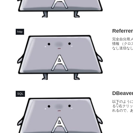
Refer
http
完全自分用メ
情報 （クロ
なし送信なし送信な
DBea
SQL
以下のように
る👇️右ク
れるので、