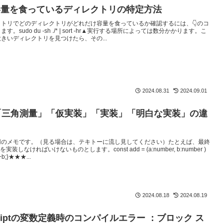
容量を食っているディレクトリの特定方法
トリでどのディレクトリがどれだけ容量を食っているか確認するには、👇のコ
。sudo du -sh ./* | sort -hr▲実行する場所によっては数分かかります。こ
きいディレクトリを見つけたら、その...
2024.08.31
2024.09.01
「三角測量」「仮実装」「実装」「明白な実装」の違
用のメモです。（見る場合は、テキトーに流し見してください）たとえば、最終
実装しなければいけないものとします。const add = (a:number, b:number )
a+b;}★★★...
2024.08.18
2024.08.19
Scriptの変数定義時のコンパイルエラー ：ブロック ス