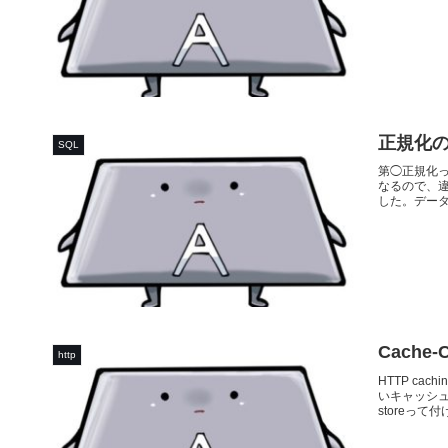
正規化
SQL
第◯正規化
なるので、
した。データベ
Cache-
http
HTTP ca
いキャッシュは
storeって