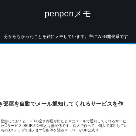
penpenメモ
分からなかったことを雑にメモしています。主にWEB開発系です。
空き部屋を自動でメール通知してくれるサービスを作
を登録しておくと、URの空き部屋が出たときにメールで通知してくれるサービ
た👇️サービス: ※URの公式とは無関係です。個人で作って、個人で運用してい
もの3ステップで使えます👇️条件を登録サーバーがUR公式サ...