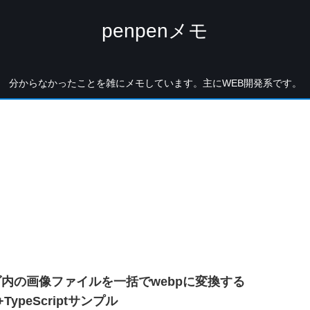
penpenメモ
分からなかったことを雑にメモしています。主にWEB開発系です。
内の画像ファイルを一括でwebpに変換する
s+TypeScriptサンプル