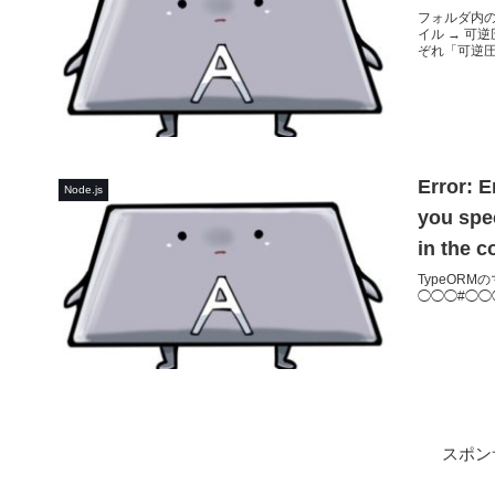
フォルダ内の
イル → 可逆
ぞれ「可逆圧
Error: E
Node.js
you spec
in the c
TypeORMの
◯◯◯#◯◯◯was n
スポン