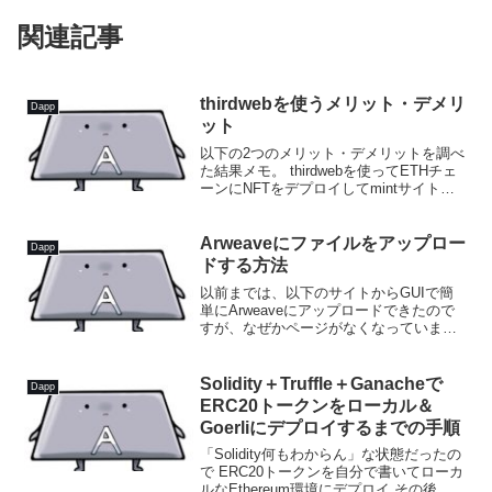
関連記事
thirdwebを使うメリット・デメリ
Dapp
ット
以下の2つのメリット・デメリットを調べ
た結果メモ。 thirdwebを使ってETHチェ
ーンにNFTをデプロイしてmintサイトを
作る thirdwebを使わずにETHチェーンに
NFTをデプロイしてmintサイトを作る結
論から結論からいうと、...
Arweaveにファイルをアップロー
Dapp
ドする方法
以前までは、以下のサイトからGUIで簡
単にArweaveにアップロードできたので
すが、なぜかページがなくなっていまし
た。なので別の手段を探した結果、現状
以下を使うのが一番手軽っぽかったで
す。（GUIツールは自分が探した限り他
Solidity＋Truffle＋Ganacheで
Dapp
に見つからなかっ...
ERC20トークンをローカル＆
Goerliにデプロイするまでの手順
「Solidity何もわからん」な状態だったの
で ERC20トークンを自分で書いてローカ
ルなEthereum環境にデプロイ その後、テ