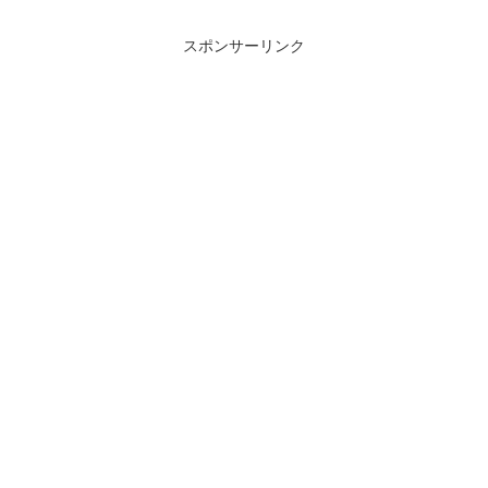
れはミント番号とメタデータのマッピン
グを持つキャッシュ...
スポンサーリンク