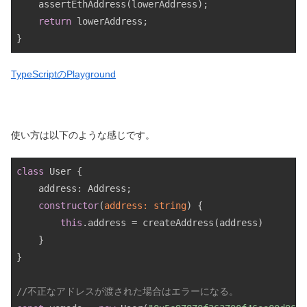
    assertEthAddress(lowerAddress);

return
 lowerAddress;

TypeScriptのPlayground
使い方は以下のような感じです。
class
 User {

    address: Address;

constructor
(
address: 
string
) {

this
.address = createAddress(address)

    }

}

//不正なアドレスが渡された場合はエラーになる。