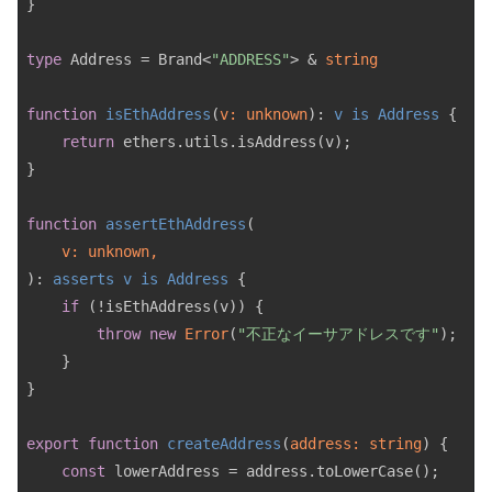
}

type
 Address = Brand<
"ADDRESS"
> & 
string
function
isEthAddress
(
v: unknown
): 
v
is
Address
{

return
 ethers.utils.isAddress(v);

}

function
assertEthAddress
(
): 
asserts
v
is
Address
{

if
 (!isEthAddress(v)) {

throw
new
Error
(
"不正なイーサアドレスです"
);

    }

}

export
function
createAddress
(
address: 
string
) 
{

const
 lowerAddress = address.toLowerCase();
