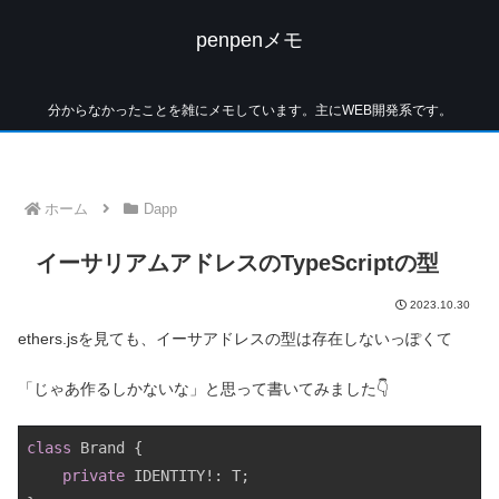
penpenメモ
分からなかったことを雑にメモしています。主にWEB開発系です。
ホーム
Dapp
イーサリアムアドレスのTypeScriptの型
2023.10.30
ethers.jsを見ても、イーサアドレスの型は存在しないっぽくて
「じゃあ作るしかないな」と思って書いてみました👇
class
 Brand {

private
 IDENTITY!: T;
