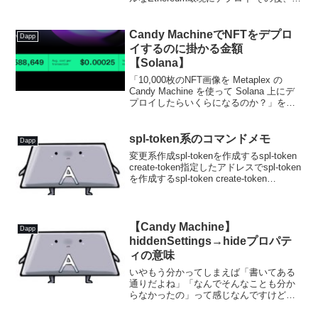
ストネット（Goerli）にデプロイするとこ
ろまでやってみたのでメモ。自分が思い
出す用なので、かなりテキト...
Candy MachineでNFTをデプロ
Dapp
イするのに掛かる金額
【Solana】
「10,000枚のNFT画像を Metaplex の
Candy Machine を使って Solana 上にデ
プロイしたらいくらになるのか？」を調
べた結果メモ。これを書いているのは
Solanaを調べ始めたばかりの初心者で
す。なので間違って...
spl-token系のコマンドメモ
Dapp
変更系作成spl-tokenを作成するspl-token
create-token指定したアドレスでspl-token
を作成するspl-token create-token
<KEYPAIR_PATH>spl-tokenを作成する
（発行単位...
【Candy Machine】
Dapp
hiddenSettings→hideプロパテ
ィの意味
いやもう分かってしまえば「書いてある
通りだよね」「なんでそんなことも分か
らなかったの」って感じなんですけど、
自分みたいな人のためにメモしておきま
す📝32文字のハッシュ - 多くの場合、こ