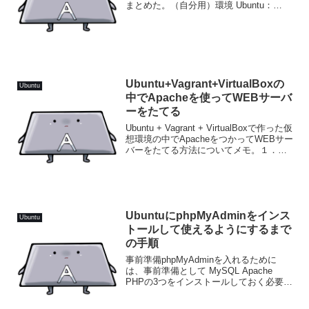
まとめた。（自分用）環境 Ubuntu：
18.04.4 LTS MySQL：Ver 14.14 Distrib
5.7.30, for Linux (x...
Ubuntu+Vagrant+VirtualBoxの
Ubuntu
中でApacheを使ってWEBサーバ
ーをたてる
Ubuntu + Vagrant + VirtualBoxで作った仮
想環境の中でApacheをつかってWEBサー
バーをたてる方法についてメモ。１．
ApahceのインストールまずApacheのイ
ンストール。（Ubuntuでは「apt」という
パ...
UbuntuにphpMyAdminをインス
Ubuntu
トールして使えるようにするまで
の手順
事前準備phpMyAdminを入れるために
は、事前準備として MySQL Apache
PHPの3つをインストールしておく必要が
ある。PHPについては$ sudo apt install
php7.0を実行するだけ。phpMyAdminの