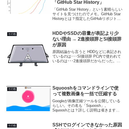
「GitHub Star History」
「GitHub Star History」という素晴らしい
サイトを見つけたのでメモ。GitHub Star
Historyとは？指定したGitHubリポジトリ
のスターの増加数をグラフにして表示で
きるサイトです。たとえば ライブラリA
ライブ...
HDDやSSDの容量が表記より少
その他
ない理由 → 2進接頭辞とSI接頭辞
が原因
原因結論から言うと HDDなどに表記され
ているのは･･･SI接頭辞 PC内で使われて
いるのは･･･2進接頭辞だからだった。例
えば、以下のようなHDDに記載されてい
るT（テラ）は、SI接頭辞であるT（テ
ラ）＝1012。▲容量2TBのHDD。だ...
Squooshをコマンドラインで使
その他
って複数画像を一括で圧縮する
Googleが画像圧縮ツールを公開している
らしい。その名も「Squoosh」。
Squooshとは？詳しく説明は省きます
が、ザックリ箇条書きすると以下のよう
な特徴を持ちます。 画像の圧縮・縮小が
できる 読み込み可能：画像全般 出力可
SSHでログインできなかった原因
その他
能：JPE...