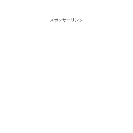
の！？」ってなったんですが、そんな面
倒なことしなくても設定項目の中に普通
にありました🤗VSco...
スポンサーリンク