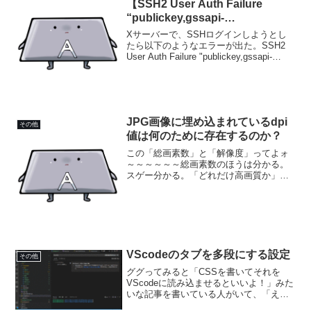
【SSH2 User Auth Failure
“publickey,gssapi-
keyex,gssapi-with-mic”】
Xサーバーで、SSHログインしようとし
たら以下のようなエラーが出た。SSH2
User Auth Failure "publickey,gssapi-
keyex,gssapi-with-mic"Status=1004Send
Disconn...
JPG画像に埋め込まれているdpi
その他
値は何のために存在するのか？
この「総画素数」と「解像度」ってよォ
～～～～～～総画素数のほうは分かる。
スゲー分かる。「どれだけ高画質か」を
知るための大事な指標だからなァだが 水
平方向の解像度 350dpi 垂直方向の解像度
350dpiこの2つはどういう意味なんだああ
～...
VScodeのタブを多段にする設定
その他
ググってみると「CSSを書いてそれを
VScodeに読み込ませるといいよ！」みた
いな記事を書いている人がいて、「え
え、そんな面倒なことしないとダメな