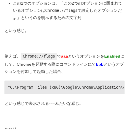
この2つのオプションは、「この2つのオプションに囲まれて
いるオプションは
Chrome://flags
で設定したオプションだ
よ」というのを明示するための文字列
という感じ。
例えば、
Chrome://flags
で
aaa
というオプションを
Enabled
に
して、Chromeを起動する際にコマンドラインにて
bbb
というオプ
ションを付加して起動した場合、
"C:\Program Files (x86)\Google\Chrome\Application\ch
という感じで表示される･･･みたいな感じ。
おわり