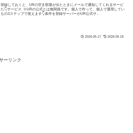
を登録しておくと、URの空き部屋が出たときにメールで通知してくれるサービ
た👇️サービス: ※URの公式とは無関係です。個人で作って、個人で運用してい
もの3ステップで使えます👇️条件を登録サーバーがUR公式サ...
2026.05.17
2026.05.18
サーリンク