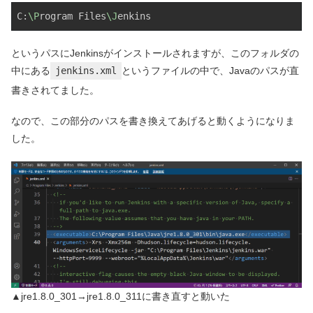
C:
\P
rogram Files
\J
enkins
というパスにJenkinsがインストールされますが、このフォルダの
中にある
jenkins.xml
というファイルの中で、Javaのパスが直
書きされてました。
なので、この部分のパスを書き換えてあげると動くようになりま
した。
▲jre1.8.0_301→jre1.8.0_311に書き直すと動いた