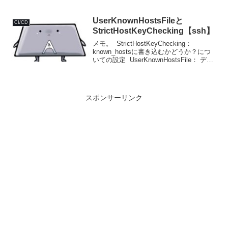
ました。▲Error: Process completed with
exit code 1.そのときに自...
UserKnownHostsFileと
CI/CD
StrictHostKeyChecking【ssh】
メモ。 StrictHostKeyChecking：
known_hostsに書き込むかどうか？につ
いての設定 UserKnownHostsFile： デフ
ォルトのknown_hostsの代わりに使用す
るファイルの設定前知識まず前提を説...
スポンサーリンク