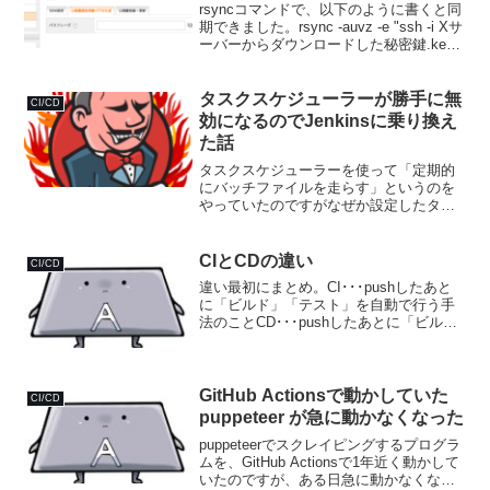
rsyncコマンドで、以下のように書くと同
期できました。rsync -auvz -e "ssh -i Xサ
ーバーからダウンロードした秘密鍵.key -
o UserKnownHostsFile=/dev/null -o
StrictHostK...
タスクスケジューラーが勝手に無
CI/CD
効になるのでJenkinsに乗り換え
た話
タスクスケジューラーを使って「定期的
にバッチファイルを走らす」というのを
やっていたのですがなぜか設定したタス
クがいつの間にか「無効」になってしま
う😣何度も設定を見直したり、1から作り
直したりしてもダメ。もう原因突き止め
CIとCDの違い
CI/CD
るの面倒くせえわ！！😇...
違い最初にまとめ。CI･･･pushしたあと
に「ビルド」「テスト」を自動で行う手
法のことCD･･･pushしたあとに「ビル
ド」「テスト」を行い、2つが成功したら
自動で「デプロイ」まで行う手法のこと
もっと詳しく違い違いは以下のとおり。
CI（...
GitHub Actionsで動かしていた
CI/CD
puppeteer が急に動かなくなった
puppeteerでスクレイピングするプログラ
ムを、GitHub Actionsで1年近く動かして
いたのですが、ある日急に動かなくなり