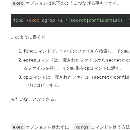
exec
オプションは以下のようにつなげる事もできる。
find -
exec
 egrep -i 
'(secret|confidential)'
このように書くと
find
コマンドで、すべてのファイルを検索し、その結
egrep
コマンドは、渡されたファイルから
secret
か
c
るファイルを探し、その結果を
cp
コマンドに渡す。
cp
コマンドは、渡されたファイル（
secret
か
confid
トリにコピーする。
みたいなことができる。
exec
オプションを使わずに、
xargs
コマンドを使う方法