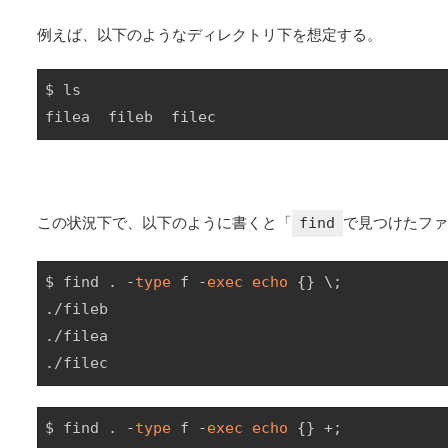
例えば、以下のようなディレクトリ下を想定する。
$ ls

filea  fileb  filec
この状況下で、以下のように書くと「
find
で見つけたファ
$ find . -
type
 f -
exec
echo
 {} \;

./fileb

./filea

./filec
$ find . -
type
 f -
exec
echo
 {} +;
