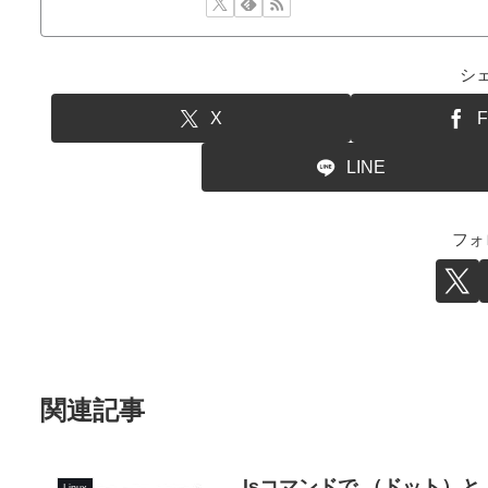
シ
X
F
LINE
フォ
関連記事
lsコマンドで.（ドット）
Linux