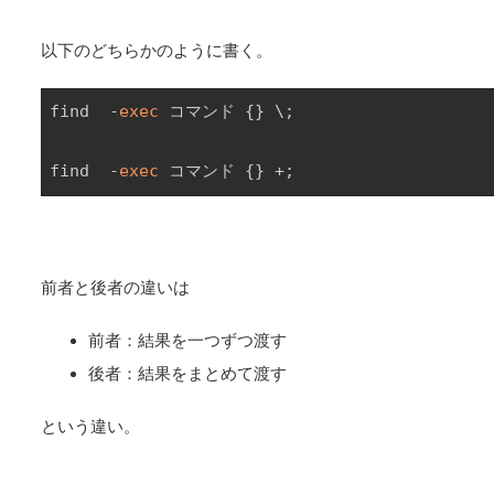
以下のどちらかのように書く。
find  -
exec
 コマンド {} \;

find  -
exec
 コマンド {} +;
前者と後者の違いは
前者：結果を一つずつ渡す
後者：結果をまとめて渡す
という違い。