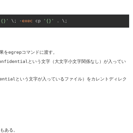
'{}'
 \; -
exec
 cp 
'{}'
 . \;
果を
egrep
コマンドに渡す。
onfidential
という文字（大文字小文字関係なし）が入ってい
ential
という文字が入っているファイル）をカレントディレク
もある。