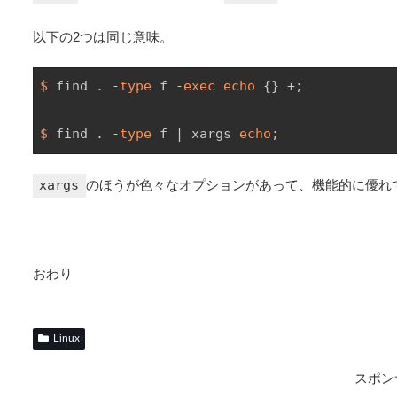
以下の2つは同じ意味。
$
 find . -
type
 f -
exec
echo
 {} +;
$
 find . -
type
 f | xargs 
echo
;
xargs
のほうが色々なオプションがあって、機能的に優れ
おわり
Linux
スポン