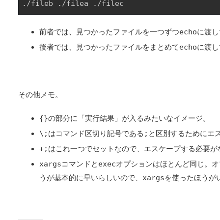
./fileb ./filea ./filec
前者では、見つかったファイルを一つずつ
echo
に渡し
後者では、見つかったファイルをまとめて
echo
に渡し
その他メモ。
{}
の部分に「実行結果」が入るみたいなイメージ。
\;
はコマンド区切り記号である
;
と区別するためにエ
+;
はこれ一つでセットなので、エスケープする必要が
xargs
コマンドと
exec
オプションはほとんど同じ。オ
うが基本的に早いらしいので、
xargs
を使ったほうが