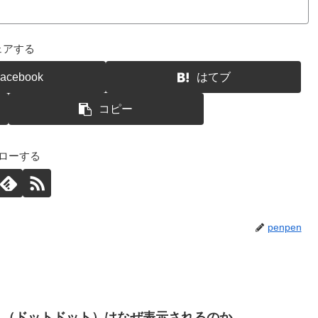
ェアする
acebook
はてブ
コピー
ローする
penpen
と..（ドットドット）はなぜ表示されるのか