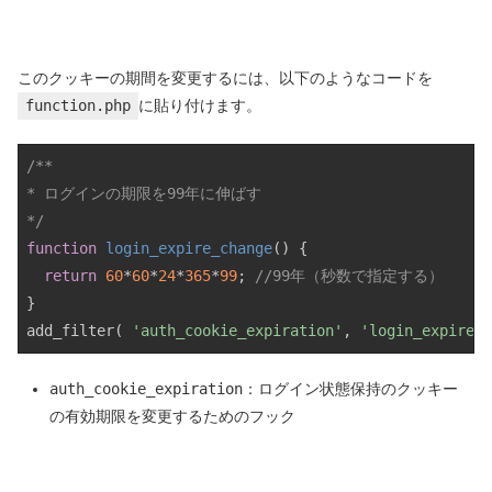
このクッキーの期間を変更するには、以下のようなコードを
function.php
に貼り付けます。
/**

* ログインの期限を99年に伸ばす

*/
function
login_expire_change
(
) 
{

return
60
*
60
*
24
*
365
*
99
; 
//99年（秒数で指定する）
}

add_filter( 
'auth_cookie_expiration'
, 
'login_expire_c
auth_cookie_expiration
：ログイン状態保持のクッキー
の有効期限を変更するためのフック