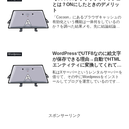
とは？ONにしたときのデメリッ
ト
「Cocoon」にあるブラウザキャッシュの
有効化という機能は一体何をしているの
か？を調べた結果メモ。先に結論結論か
らいうとブラウザキャッシュの有効化を
ONにすると 画像 フォント JSファイル
CSSファイル PDFファイルなどの有効期
限が...
WordPressでUTF8なのに絵文字
Wordpress
が保存できる理由→自動でHTML
エンティティに変換してくれてい
るからだった。
私はXサーバーというレンタルサーバーを
借りて、その中にWordpressをインスト
ールしてブログを運営しているのですが
そのWordpressで使われているMySQLデ
ータベースは、文字セットが「utf8mb4」
じゃなくて「utf8」なんです...
スポンサーリンク