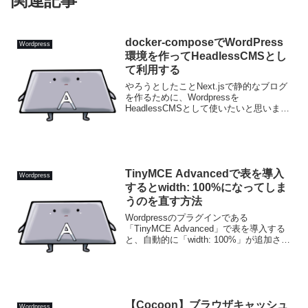
関連記事
docker-composeでWordPress
Wordpress
環境を作ってHeadlessCMSとし
て利用する
やろうとしたことNext.jsで静的なブログ
を作るために、Wordpressを
HeadlessCMSとして使いたいと思いまし
た。なので、Docker Composeで
Wordpress環境をローカルに作って、そ
れをGitHubと同期すること...
TinyMCE Advancedで表を導入
Wordpress
するとwidth: 100%になってしま
うのを直す方法
Wordpressのプラグインである
「TinyMCE Advanced」で表を導入する
と、自動的に「width: 100%」が追加され
る仕様になってますがこの「width:
100%」を簡単に消せる方法を発見したの
で、紹介したいと思います。...
【Cocoon】ブラウザキャッシュ
Wordpress