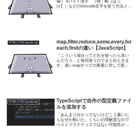
😀） 4バイト漢字 （例：𩸽【ほっ
け】）などのUnicode文字を使う方法メ
モ。１．直接書く例えば、style.cssに書
く場合、style.cssの文字コードが「UTF-
8」な場合は直接Unicode...
map,filter,reduce,some,every,for
HTML/CSS/JavaScript
each,findの違い【JavaScript】
「こういう場合ってどれを使ったら良い
んだろう」と毎回迷うのでまとめときま
す。違いmapすべての要素に対して処理
をして、すべての要素を返すreduceすべ
ての要素に対して処理をして、1つの要素
を返すsomeすべての要素のうち1つでも
条件を満た...
TypeScriptで自作の型定義ファイ
HTML/CSS/JavaScript
ルを追加する
「あんまり分かってないけどこう書いた
らなぜか動いた」くらいの理解度なので
ベストプラクティスではない可能性があ
るので注意してください。tunnel-sshとい
うnpmパッケージを使おうと思いまし