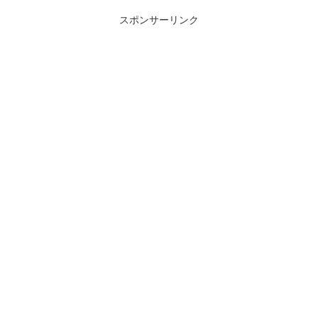
た。でも型定義ファイルが提供されてい
ませんでした...
スポンサーリンク