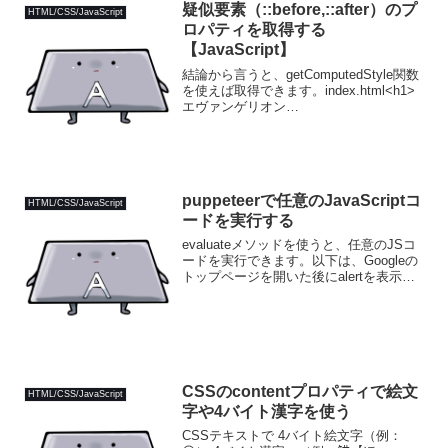
疑似要素（::before,::after）のプ
HTML/CSS/JavaScript
ロパティを取得する
【JavaScript】
結論から言うと、getComputedStyle関数
を使えば取得できます。index.html<h1>
エヴァンゲリオン
</h1>style.cssh1::before{ content:"シン";
color:red;}index.jsco...
puppeteerで任意のJavaScriptコ
HTML/CSS/JavaScript
ードを実行する
evaluateメソッドを使うと、任意のJSコ
ードを実行できます。以下は、Googleの
トップページを開いた後にalertを表示す
る例。const puppeteer =
require("puppeteer");const main = ...
CSSのcontentプロパティで絵文
HTML/CSS/JavaScript
字や4バイト漢字を使う
CSSテキストで 4バイト絵文字（例：