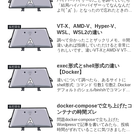
ハイパーバイザーのことを調べていたら
「結局ハイパーバイザーってなんなんだ
よ!!( ﾟдﾟ )」となったので忘れたときのた
めに分かりやすく解説しておきます･･･。
ハイパーバイザーとは？ハイパーバイザ
ーは「管理者」の上を行く「管理者たち
VT-X、AMD-V、Hyper-V、
仮想環境
の管理者...
WSL、WSL2の違い
調べて分かったことザックリメモ。※間
違いあれば指摘していただけると非常に
うれしいです。違いVT-XとAMD-V VT-
X：IntelのCPUに内蔵されている「仮想化
を支援しまっせー」な機能のこと。
AMD-V：AMDのCPUに内蔵されている...
exec形式とshell形式の違い
仮想環境
【Docker】
違いについて調べたら、あるサイトに
shell形式: コマンド 引数1 引数2..Docker
デフォルトのシェル/bin/shでコマンド実
行。つまり、/bin/sh -c "コマンド 引数1
引数2.."として実行される。exec形式: コ
マ...
docker-composeで立ち上げたコ
仮想環境
ンテナの時間ズレ
問題docker-composeで立ち上げた
Wordpressで記事を書いてみたら、投稿
時間がずれていることに気づきました。
具体的に言うと 実際の時間：18:30 表示
された投稿時間：17:47みたいな感じ。タ