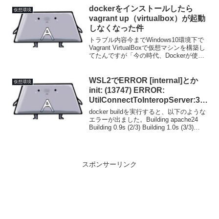
ームゾーンがズレている感じのズ...
dockerをインストールしたら
仮想環境
vagrant up（virtualbox）が起動
しなくなった件
トラブル内容今までWindows10環境下で
Vagrant VirtualBoxで仮想マシンを構築し
てたんですが「今の時代、Dockerが使え
ないと話にならない」みたいな話をよく
聞くので、試しにDockerを入れてみるこ
とにしました。そこ...
WSL2でERROR [internal]とか
仮想環境
init: (13747) ERROR:
UtilConnectToInteropServer:30
7などのエラー
docker buildを実行すると、以下のような
エラーが出ました。Building apache24
Building 0.9s (2/3) Building 1.0s (3/3)
FINISHED => load build defin...
スポンサーリンク