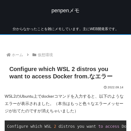
penpenメモ
分からなかったことを雑にメモしています。主にWEB開発系です。
ホーム
仮想環境
Configure which WSL 2 distros you
want to access Docker from.なエラー
2022.09.14
WSL2のUbuntu上でdockerコマンドを入力すると、以下のような
エラーが表示されました。（本当はもっと色々なエラーメッセー
ジが出てたのですが消えちゃいました）
Configure which WSL 
2
 distros you want 
to
access
 Dock