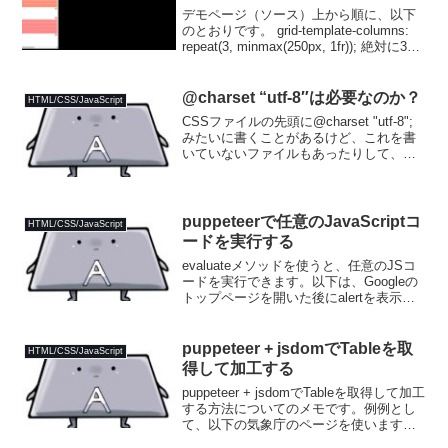
デモページ（ソース）上から順に、以下
のとおりです。 grid-template-columns:
repeat(3, minmax(250px, 1fr)); 絶対に3カ
ラムになる。 grid-template-columns:
repe...
@charset “utf-8″は必要なのか？
HTML/CSS/JavaScript
CSSファイルの先頭に@charset "utf-8";
みたいに書くことがあるけど、これを書
いていないファイルもあったりして、
「これって別に書かなくていいの？」と
疑問に思って調べた結果メモ。先に結論
を書いておくと「書いたほうが良いけど
別に書...
puppeteerで任意のJavaScriptコ
HTML/CSS/JavaScript
ードを実行する
evaluateメソッドを使うと、任意のJSコ
ードを実行できます。以下は、Googleの
トップページを開いた後にalertを表示す
る例。const puppeteer =
require("puppeteer");const main = ...
puppeteer + jsdomでTableを取
HTML/CSS/JavaScript
得して加工する
puppeteer + jsdomでTableを取得して加工
する方法についてのメモです。例例とし
て、以下の気象庁のページを使います。
上のぺージを開くと、以下のような画面