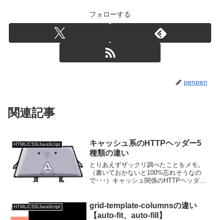
フォローする
penpen
関連記事
キャッシュ系のHTTPヘッダー5
HTML/CSS/JavaScript
種類の違い
とりあえずザックリ調べたことをメモ。
（書いておかないと100%忘れそうなの
で･･･）キャッシュ関係のHTTPヘッダー
には、以下の5つがあります。レスポンス
ヘッダーリクエストヘッダー問答無用で
キャッシュを使う系Expires××Pragma
grid-template-columnsの違い
HTML/CSS/JavaScript
い...
【auto-fit、auto-fill】