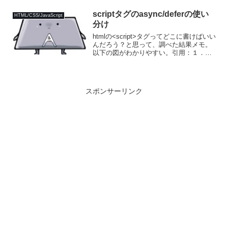
が開くのですがここではtableを取得し
て、赤枠部分だけが表示されるよ...
scriptタグのasync/deferの使い
HTML/CSS/JavaScript
分け
htmlの<script>タグってどこに書けばいい
んだろう？と思って、調べた結果メモ。
以下の図がわかりやすい。引用：１．
headタグの中に書く以下のように書く方
法。<!DOCTYPE html><html lang="en">
<head>...
スポンサーリンク