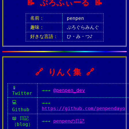
📝 ぷろふぃーる 📝
名前：
penpen
趣味：
ぷろぐらみんぐ
好きな言語：
ひ・み・つ♪
🔗 りんく集 🔗
📱
→→→
@penpen_dev
Twitter
💻
→→→
https://github.com/penpendayo
Github
📖 日記
→→→
penpenの日記
（blog）